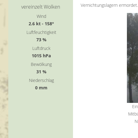
Vernichtungslagern ermordet. 
vereinzelt Wolken
Massenmordes in fabrikmässi
Wind
2.6 kt - 158°
Luftfeuchtigkeit
73 %
Luftdruck
1015 hPa
Bewölkung
31 %
Niederschlag
0 mm
Ei
Mitbü
N