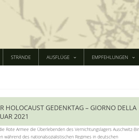
STRÄNDE
AUSFLÜGE
EMPFEHLUNGEN
R HOLOCAUST GEDENKTAG – GIORNO DELLA
NUAR 2021
 die Rote Armee die Überlebenden des Vernichtungslagers Auschwitz-Bi
n während des nationalsozialistischen Regimes in deutschen