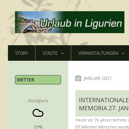
STORY
STÄDTE
VERANSTALTUNGEN
JANUAR 2021
WETTER
INTERNATIONALE
Bordighera
MEMORIA 27. JA
Heute vor 76 Jahren befreite
30
Elf Millionen Menschen wurde