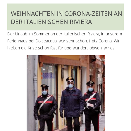
WEIHNACHTEN IN CORONA-ZEITEN AN
DER ITALIENISCHEN RIVIERA
Der Urlaub im Sommer an der italienischen Riviera, in unserem
Ferienhaus bei Dolceacqua, war sehr schön, trotz Corona. Wir
hielten die Krise schon fast für überwunden, obwohl wir es
besser hätten wissen müssen. Die zweite Welle, die von den
Virologen schon lange prophezeit wurde, traf sogar schon eher
ein. Dem exponentiellen Wert geschuldet, sind die Zahlen, der
mit Covid-19 Infizierten, in ganz Europa wieder rasant
angestiegen. Wieder im Lockdown hoffen wir, dass die Zahlen
sinken werden.