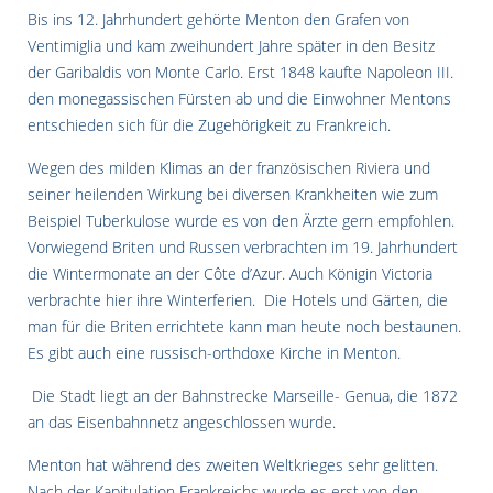
Bis ins 12. Jahrhundert gehörte Menton den Grafen von
Ventimiglia und kam zweihundert Jahre später in den Besitz
der Garibaldis von Monte Carlo. Erst 1848 kaufte Napoleon III.
den monegassischen Fürsten ab und die Einwohner Mentons
entschieden sich für die Zugehörigkeit zu Frankreich.
Wegen des milden Klimas an der französischen Riviera und
seiner heilenden Wirkung bei diversen Krankheiten wie zum
Beispiel Tuberkulose wurde es von den Ärzte gern empfohlen.
Vorwiegend Briten und Russen verbrachten im 19. Jahrhundert
die Wintermonate an der Côte d’Azur. Auch Königin Victoria
verbrachte hier ihre Winterferien. Die Hotels und Gärten, die
man für die Briten errichtete kann man heute noch bestaunen.
Es gibt auch eine russisch-orthdoxe Kirche in Menton.
Die Stadt liegt an der Bahnstrecke Marseille- Genua, die 1872
an das Eisenbahnnetz angeschlossen wurde.
Menton hat während des zweiten Weltkrieges sehr gelitten.
Nach der Kapitulation Frankreichs wurde es erst von den