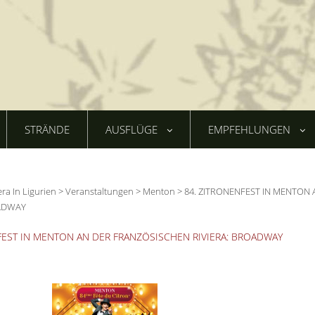
STRÄNDE
AUSFLÜGE
EMPFEHLUNGEN
era In Ligurien
>
Veranstaltungen
>
Menton
>
84. ZITRONENFEST IN MENTON 
OADWAY
FEST IN MENTON AN DER FRANZÖSISCHEN RIVIERA: BROADWAY