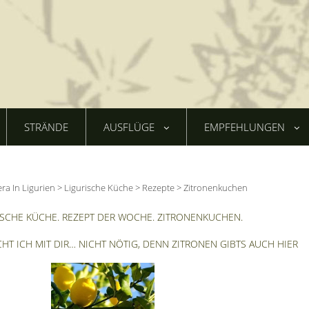
STRÄNDE
AUSFLÜGE
EMPFEHLUNGEN
era In Ligurien
>
Ligurische Küche
>
Rezepte
>
Zitronenkuchen
ISCHE KÜCHE. REZEPT DER WOCHE. ZITRONENKUCHEN.
HT ICH MIT DIR… NICHT NÖTIG, DENN ZITRONEN GIBTS AUCH HIER