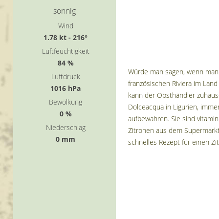
sonnig
Wind
1.78 kt - 216°
Luftfeuchtigkeit
84 %
Würde man sagen, wenn man nur
Luftdruck
französischen Riviera im Land
1016 hPa
kann der Obsthändler zuhause
Bewölkung
Dolceacqua in Ligurien, imme
0 %
aufbewahren. Sie sind vitami
Niederschlag
Zitronen aus dem Supermarkt 
0 mm
schnelles Rezept für einen Z