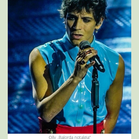
Olly „Balorda notalgia“