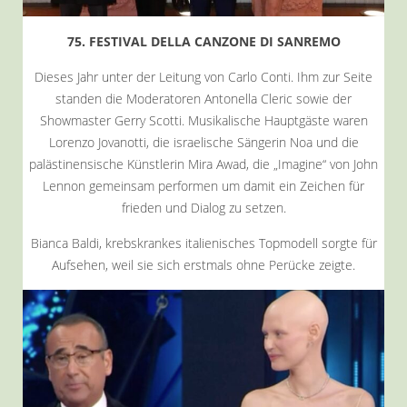
75. FESTIVAL DELLA CANZONE DI SANREMO
Dieses Jahr unter der Leitung von Carlo Conti. Ihm zur Seite
standen die Moderatoren Antonella Cleric sowie der
Showmaster Gerry Scotti. Musikalische Hauptgäste waren
Lorenzo Jovanotti, die israelische Sängerin Noa und die
palästinensische Künstlerin Mira Awad, die „Imagine“ von John
Lennon gemeinsam performen um damit ein Zeichen für
frieden und Dialog zu setzen.
Bianca Baldi, krebskrankes italienisches Topmodell sorgte für
Aufsehen, weil sie sich erstmals ohne Perücke zeigte.