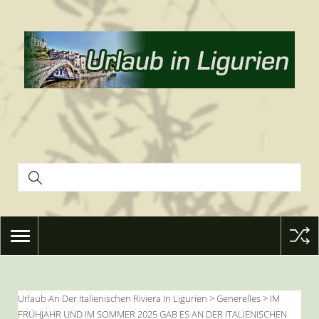
TOGGLE
NAVIGATION
Urlaub An Der Italienischen Riviera In Ligurien
>
Generelles
>
IM
FRÜHJAHR UND IM SOMMER 2025 GAB ES AN DER ITALIENISCHEN