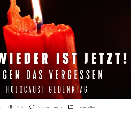
26
439
No Comments
Generelles