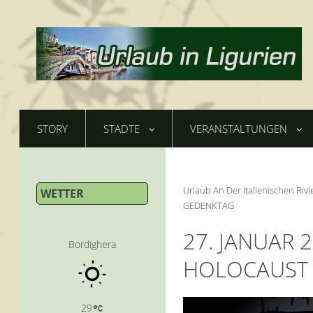
STORY
STÄDTE
VERANSTALTUNGEN
Urlaub An Der Italienischen Rivi
WETTER
GEDENKTAG
27. JANUAR 
Bordighera
HOLOCAUST
29