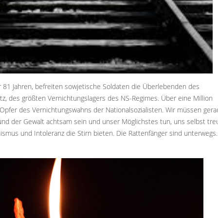
r 81 Jahren, befreiten sowjetische Soldaten die Überlebenden des
tz, des größten Vernichtungslagers des NS-Regimes. Über eine Million
Opfer des Vernichtungswahns der Nationalsozialisten. Wir müssen gerad
 und der Gewalt achtsam sein und unser Möglichstes tun, uns selbst tre
ismus und Intoleranz die Stirn bieten. Die Rattenfänger sind unterwegs