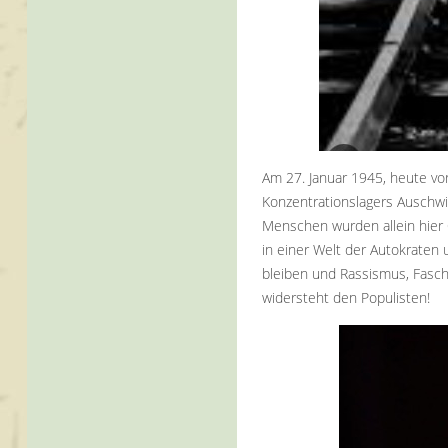
Am 27. Januar 1945, heute vo
Konzentrationslagers Auschwi
Menschen wurden allein hier 
in einer Welt der Autokraten
bleiben und Rassismus, Fasch
widersteht den Populisten!