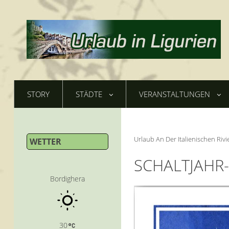
STORY
STÄDTE
VERANSTALTUNGEN
Urlaub An Der Italienischen Rivi
WETTER
SCHALTJAHR
Bordighera
30