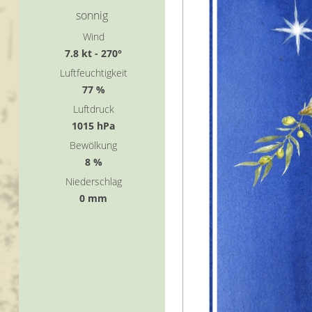
sonnig
Wind
7.8 kt - 270°
Luftfeuchtigkeit
77 %
Luftdruck
1015 hPa
Bewölkung
8 %
Niederschlag
0 mm