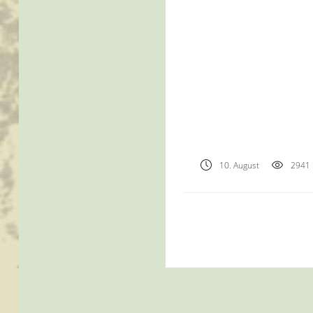
10. August
2941