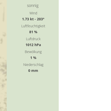
sonnig
Wind
1.73 kt - 203°
Luftfeuchtigkeit
81 %
Luftdruck
1012 hPa
Bewölkung
1 %
Niederschlag
0 mm