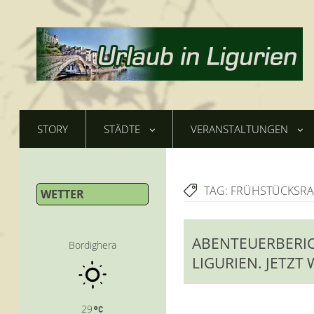
STORY
STÄDTE
VERANSTALTUNGEN
TAG:
FRÜHSTÜCKSR
WETTER
ABENTEUERBERIC
Bordighera
LIGURIEN. JETZT 
29