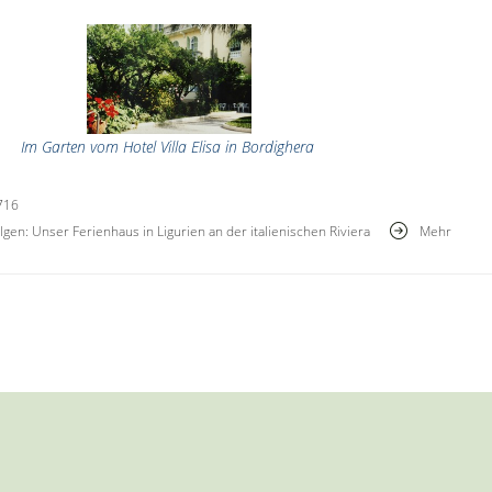
Im Garten vom Hotel Villa Elisa in Bordighera
716
gen: Unser Ferienhaus in Ligurien an der italienischen Riviera
Mehr