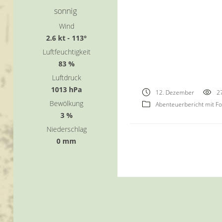
sonnig
Wind
2.6 kt - 113°
Luftfeuchtigkeit
83 %
Luftdruck
1013 hPa
12. Dezember
2
Bewölkung
Abenteuerbericht mit Fol
3 %
Niederschlag
0 mm