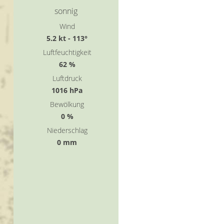
sonnig
Wind
5.2 kt - 113°
Luftfeuchtigkeit
62 %
Luftdruck
1016 hPa
Bewölkung
0 %
Niederschlag
0 mm