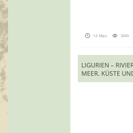
14. März
3049
LIGURIEN – RIVI
MEER. KÜSTE UN