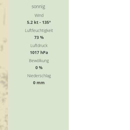
sonnig
Wind
5.2 kt - 135°
Luftfeuchtigkeit
73 %
Luftdruck
1017 hPa
Bewölkung
0 %
Niederschlag
0 mm