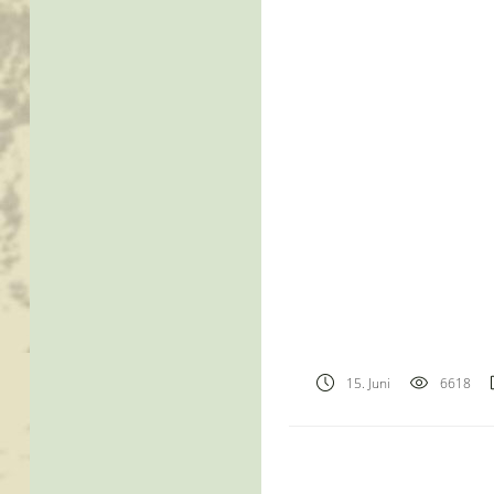
15. Juni
6618