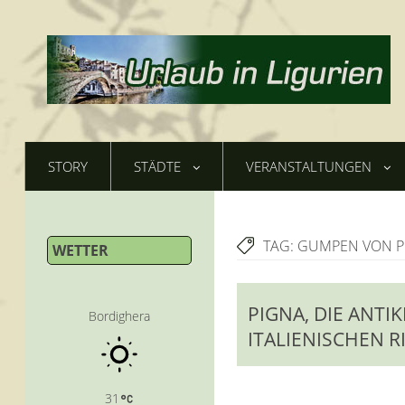
STORY
STÄDTE
VERANSTALTUNGEN
TAG:
GUMPEN VON P
WETTER
PIGNA, DIE ANT
Bordighera
ITALIENISCHEN R
31