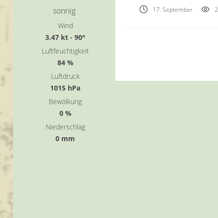
sonnig
17. September
2
Wind
3.47 kt - 90°
Luftfeuchtigkeit
84 %
Luftdruck
1015 hPa
Bewölkung
0 %
Niederschlag
0 mm