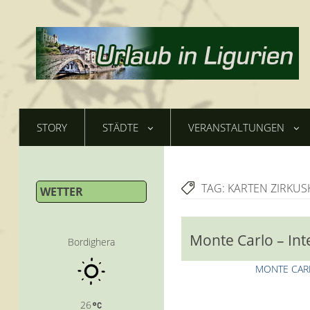
STORY
STÄDTE
VERANSTALTUNGEN
TAG:
KARTEN ZIRKUS
WETTER
Monte Carlo – Int
Bordighera
MONTE CARL
26