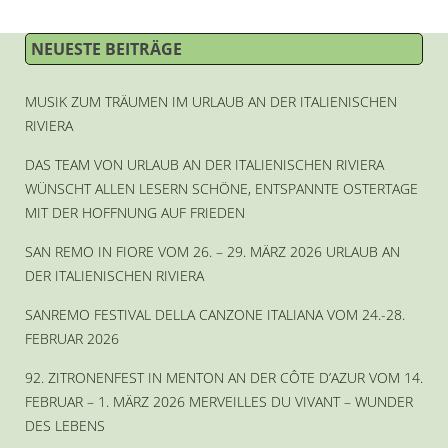
NEUESTE BEITRÄGE
MUSIK ZUM TRÄUMEN IM URLAUB AN DER ITALIENISCHEN
Violetta in La Traviata von Guseppe Verdi
RIVIERA
DAS TEAM VON URLAUB AN DER ITALIENISCHEN RIVIERA
WÜNSCHT ALLEN LESERN SCHÖNE, ENTSPANNTE OSTERTAGE
MIT DER HOFFNUNG AUF FRIEDEN
Theater Ariston in Sanremo in Ligurien
SAN REMO IN FIORE VOM 26. – 29. MÄRZ 2026 URLAUB AN
DER ITALIENISCHEN RIVIERA
SANREMO FESTIVAL DELLA CANZONE ITALIANA VOM 24.-28.
FEBRUAR 2026
92. ZITRONENFEST IN MENTON AN DER CÔTE D’AZUR VOM 14.
FEBRUAR – 1. MÄRZ 2026 MERVEILLES DU VIVANT – WUNDER
DES LEBENS
La Traviata mit Luciano Pavarotti und Cheryl Studer