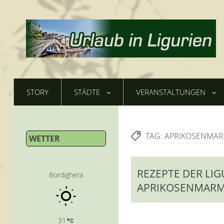
STORY
STÄDTE
VERANSTALTUNGEN
TAG:
APRIKOSENMA
WETTER
REZEPTE DER LI
Bordighera
APRIKOSENMAR
31