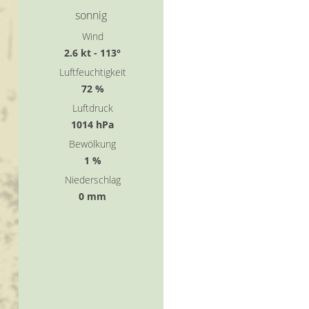
sonnig
Wind
2.6 kt - 113°
Luftfeuchtigkeit
72 %
Luftdruck
1014 hPa
Bewölkung
1 %
Niederschlag
0 mm