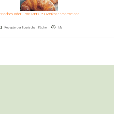
Brioches oder Croissants zu Aprikosenmarmelade
Rezepte der ligurischen Küche
Mehr