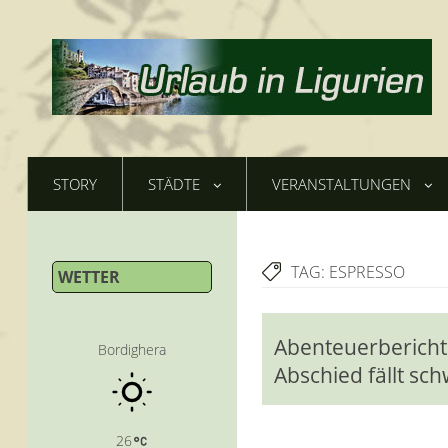
STORY
STÄDTE
VERANSTALTUNGEN
TAG:
ESPRESSO
WETTER
Abenteuerbericht 
Bordighera
Abschied fällt s
26