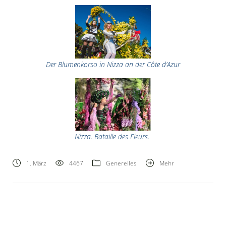
Der Blumenkorso in Nizza an der Côte d’Azur
Nizza. Bataille des Fleurs.
1. März
4467
Generelles
Mehr