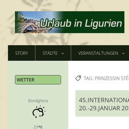
STORY
STÄDTE
VERANSTALTUNGEN
TAG:
PRINZESSIN S
WETTER
45.INTERNATION
Bordighera
20.-29.JANUAR 2
29