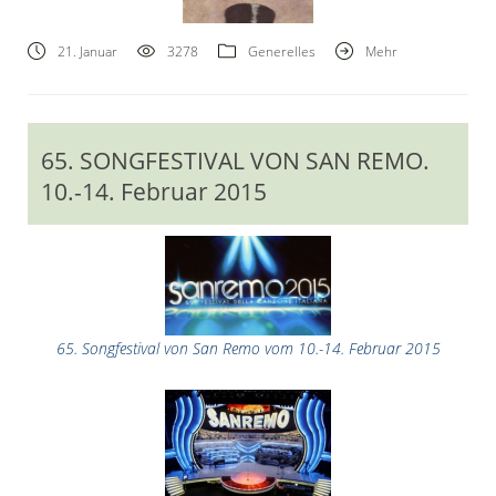
21. Januar
3278
Generelles
Mehr
65. SONGFESTIVAL VON SAN REMO.
Guiseppe Verdi.1813-1901
10.-14. Februar 2015
65. Songfestival von San Remo vom 10.-14. Februar 2015
Violetta in La Traviata von Guseppe Verdi