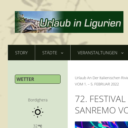
STORY
STÄDTE
VERANSTALTUNGEN
Urlaub An Der Italienischen Rivi
WETTER
VOM 1. – 5. FEBRUAR 2022
72. FESTIVA
Bordighera
SANREMO VOM
32