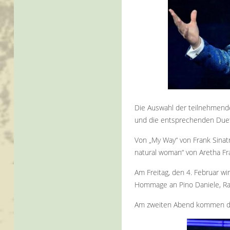
Die Auswahl der teilnehmende
und die entsprechenden Due
Von „My Way“ von Frank Sinatra
natural woman“ von Aretha Fra
Am Freitag, den 4. Februar wi
Hommage an Pino Daniele, Raffa
Am zweiten Abend kommen die