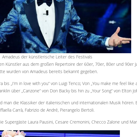
Amadeus der künstlerische Leiter des Festivals
n Künstler aus dem großen Repertoire der 60er, 70er, 80er und 90er J
tte wurden von Amadeus bereits bekannt gegeben.
 bis „I’m in love with you“ von Luigi Tenco; Von „You make me feel like 
nklin über „Canzone“ von Don Backy bis hin zu „Your Song“ von Elton J
rd man die Klassiker der italienischen und internationalen Musik hören. 
ella Carrà, Fabrizio de André, Pierangelo Bertoli.
 Supergäste Laura Pausini, Cesare Cremonini, Checco Zalone und Man