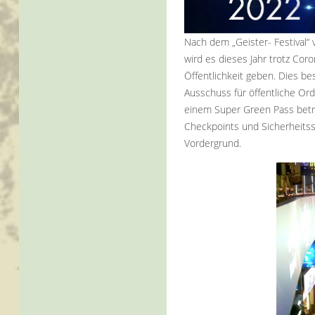
Nach dem „Geister- Festival“ 
wird es dieses Jahr trotz Coro
Öffentlichkeit geben. Dies be
Ausschuss für öffentliche Or
einem Super Green Pass betre
Checkpoints und Sicherheitss
Vordergrund.