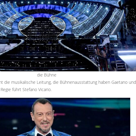
die Bühne
t die musikalische Leitung, die Bühnenausstattung haben Gaetano und
Regie führt Stefano Vicario.