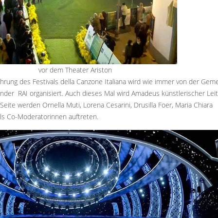
vor dem Theater Ariston
hrung des Festivals della Canzone Italiana wird wie immer von der Gem
er RAI organisiert. Auch dieses Mal wird Amadeus künstlerischer Leit
Seite werden Ornella Muti, Lorena Cesarini, Drusilla Foer, Maria Chiara
 als Co-Moderatorinnen auftreten.