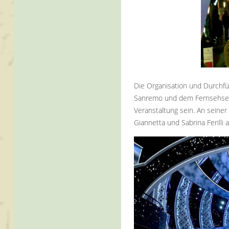
Die Organisation und Durchfü
Sanremo und dem Fernsehsend
Veranstaltung sein. An seiner 
Giannetta und Sabrina Ferilli