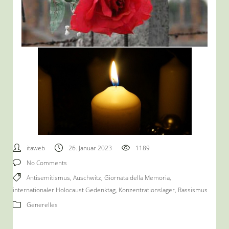
itaweb
26. Januar 2023
1189
No Comments
Antisemitismus
,
Auschwitz
,
Giornata della Memoria
,
internationaler Holocaust Gedenktag
,
Konzentrationslager
,
Rassismus
Generelles