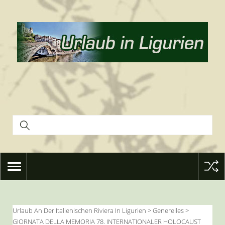
TOGGLE
NAVIGATION
Urlaub An Der Italienischen Riviera In Ligurien
>
Generelles
>
GIORNATA DELLA MEMORIA 78. INTERNATIONALER HOLOCAUST