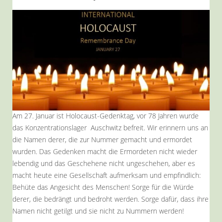
Am 27. Januar ist Holocaust-Gedenktag, vor 78 Jahren wurde
das Konzentrationslager Auschwitz befreit. Wir erinnern uns an
die Namen derer, die zur Nummer gemacht und ermordet
wurden. Das Gedenken macht die Ermordeten nicht wieder
lebendig und das Geschehene nicht ungeschehen, aber es
macht heute eine Gesellschaft aufmerksam und empfindlich:
Behüte das Angesicht des Menschen! Sorge für die Würde
derer, die bedrängt und bedroht werden. Sorge dafür, dass ihre
Namen nicht getilgt und sie nicht zu Nummern werden!