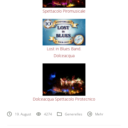
Spettacolo Piromusicale
Lost in Blues Band.
Dolceacqua
Dolceacqua Spettacolo Pirotecnico
19. August
4274
Generelles
Mehr