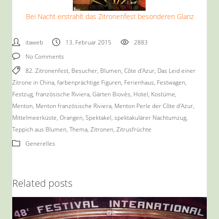
Bei Nacht erstrahlt das Zitronenfest besonderen Glanz
itaweb
13. Februar 2015
2883
No Comments
82. Zitronenfest
,
Besucher
,
Blumen
,
Côte d'Azur
,
Das Leid einer
Zitrone in China
,
farbenprächtige Figuren
,
Ferienhaus
,
Festwagen
,
Festzug
,
französische Riviera
,
Gärten Biovès
,
Hotel
,
Kostüme
,
Menton
,
Menton französische Riviera
,
Menton Perle der Côte d'Azur
,
Mittelmeerküste
,
Orangen
,
Spektakel
,
spektakulärer Nachtumzug
,
Teppich aus Blumen
,
Thema
,
Zitronen
,
Zitrusfrüchte
Generelles
Related posts