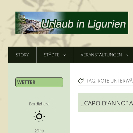
STORY
STÄDTE
VERANSTALTUNGEN
TAG:
ROTE UNTERWÄ
WETTER
„CAPO D’ANNO“ A
Bordighera
29