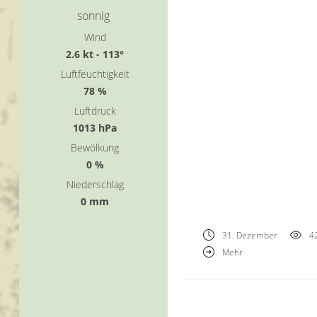
sonnig
Wind
2.6 kt - 113°
Luftfeuchtigkeit
78 %
Luftdruck
1013 hPa
Bewölkung
0 %
Niederschlag
0 mm
31. Dezember
4
Mehr