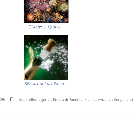
Silvester in Ligurien.
Silvester auf der Piazza.
296
Generelles
,
Ligurien-Riviera di Ponente. Kleinod zwischen Bergen und