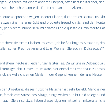
egen Gespräch mit einem anderen Ehepaar, offensichtlich Italiener, den
dessprache. Ich erkannte die Deutschen an ihrem Akzent.
ie Leute ansprechen wegen unserer Pläne?“, flüsterte ich Bastian ins Ohr
 etwas näher herangerückt und probierte freundlich lächelnd den Konta
usi, per piacere, buona sera, mi chiamo Ellen e questo e il mio marito Bas
a…“
echen,“ fiel sie mir lachen ins Wort. „Ich heiße übrigens Alexandra, das
alienischen Freunde Anna und Luigi. Wohnen Sie auch in Dolceacqua?“ 
rdighera, heute ist leider unser letzter Tag. Da wir uns in Dolceacqua v
al zurückgekehrt. Unser Traum wäre, hier einmal ein Ferienhaus zu besit
en, ob sie vielleicht einen Makler in der Gegend kennen, der uns Häuser
 in der Umgebung, dieses hübsche Plätzchen ist sehr beliebt. Mancheiner 
, fernab vom Stress des Alltags, einige wollen nur ihr Geld anlegen und
h auch Sie einschätze, lieben dieses Ligurien mit seinen mitteralterlich