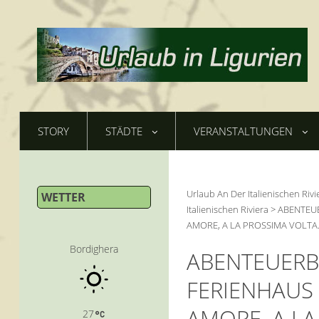
STORY
STÄDTE
VERANSTALTUNGEN
Urlaub An Der Italienischen Rivi
WETTER
Italienischen Riviera
>
ABENTEUE
AMORE, A LA PROSSIMA VOLTA.
Bordighera
ABENTEUERB
FERIENHAUS 
AMORE, A LA
27