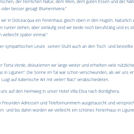
enschen, der herrlichen Natur, dem Wein, dem guten Essen und der Nä
a oder besser gesagt Blumenriviera.“
 wir in Dolceacqua ein Ferienhaus gleich oben in den Hügeln. Natürlich
r runter ziehen, aber vorläufig sind wir beide noch berufstätig und es is
n vielleicht später einmal.“
er sympathischen Leute seinen Stuhl auch an den Tisch und bestellte 
r Torta Verde, diskutierten wir lange weiter und erhielten viele nützliche
us in Ligurien“. Die Sonne im Tal war schon verschwunden, als wir uns en
Luigi auf italienische Art mit vielen“ Baci“ verabschiedeten.
 uns auf den Heimweg in unser Hotel Villa Elisa nach Bordighera.
en Freunden Adressen und Telefonnummern ausgetauscht und versproc
 und bis dahin würden wir vielleicht ein schönes Ferienhaus in Liguri