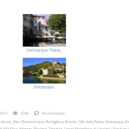
Dolceacqua. Piazza.
Dolceacqua.
 2013
2744
No Comments
,
amore
,
Baci
,
Blumenriviera
,
Bordighera
,
Brücke
,
Café della Palma
,
Dolceacqua
,
Ei
l Villa Elisa
,
Italiener
,
Rossese
,
Terrasse
,
Unser Ferienhaus in Ligurien
,
Urlaub an 