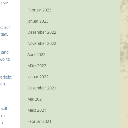
n sie
Februar 2023
.
Januar 2023
kt auf
Dezember 2022
tian,
November 2022
 sind
April 2022
wollte
März 2022
Januar 2022
erliebt
zen.
Dezember 2021
Mai 2021
will
März 2021
 die
Februar 2021
en