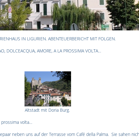
RIENHAUS IN LIGURIEN. ABENTEUERBERICHT MIT FOLGEN.
AO, DOLCEACQUA, AMORE, A LA PROSSIMA VOLTA…
Altstadt mit Doria Burg.
a prossima volta…
hepaar neben uns auf der Terrasse vom Café della Palma.
Sie sahen nich