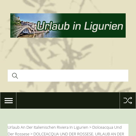
TOGGLE
NAVIGATION
Urlaub An Der Italienischen Riviera In Ligurien
>
Dolceacqua Und
Der Rossese
>
DOLCEACQUA UND DER ROSSESE. URLAUB AN DER