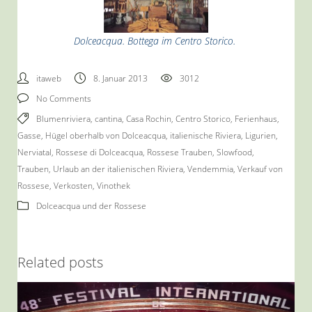
Dolceacqua. Bottega im Centro Storico.
itaweb
8. Januar 2013
3012
No Comments
Blumenriviera
,
cantina
,
Casa Rochin
,
Centro Storico
,
Ferienhaus
,
Gasse
,
Hügel oberhalb von Dolceacqua
,
italienische Riviera
,
Ligurien
,
Nerviatal
,
Rossese di Dolceacqua
,
Rossese Trauben
,
Slowfood
,
Trauben
,
Urlaub an der italienischen Riviera
,
Vendemmia
,
Verkauf von
Rossese
,
Verkosten
,
Vinothek
Dolceacqua und der Rossese
Related posts