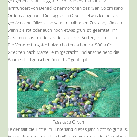
gelegenen, Stadt Taggia. Sie wurde erstmals im 12.
Jahrhundert von Benediktinermönchen des “San Colomisano”
Ordens angebaut. Die Taggiasca Olive ist etwas kleiner als
gewöhnliche Oliven und wird im halbreifen Zustand, nämlich
wenn sie rot oder auch noch etwas grün ist, geerntet. Ihr
Geschmack ist milder als der anderer Sorten, nicht so bitter.
Die Verarbeitungstechniken hatten schon ca. 590 a Chr.
Griechen nach Marseille mitgebracht und anscheinend die
Bäume der ligurischen “macchia” gepfropft.
Taggiasca Oliven
Leider fällt die Ernte im Hinterland dieses Jahr nicht so gut aus.
Es gab Probleme mit dem heißen Sommer und der Olivenfliege,