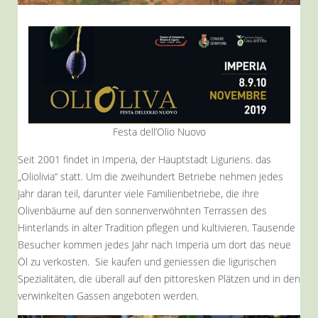
Festa dell’Olio Nuovo
Seit 2001 findet in Imperia, der Hauptstadt Liguriens. das
„Oliolivia“ statt. Um die zweihundert Betriebe nehmen jedes
Jahr daran teil, darunter viele Familienbetriebe, die ihre
Olivenbäume auf den sonnenverwöhnten Terrassen des
Hinterlands in alter Tradition pflegen und kultivieren. Tausende
Besucher kommen jedes Jahr nach Imperia um dort das neue
Öl zu verkosten. Sie kaufen und geniessen die ligurischen
Spezialitäten, die überall auf den pittoresken Plätzen und in den
verwinkelten Gassen angeboten werden.