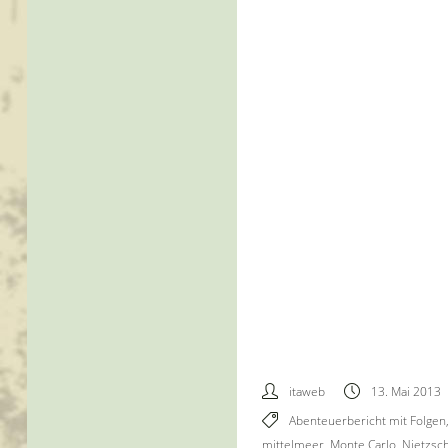
itaweb
13. Mai 2013
Abenteuerbericht mit Folgen
mittelmeer
,
Monte Carlo
,
Nietzsc