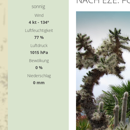
sonnig
Wind
4 kt - 134°
Luftfeuchtigkeit
77 %
Luftdruck
1015 hPa
Bewölkung
0 %
Niederschlag
0 mm