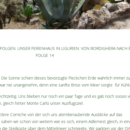
FOLGEN. UNSER FERIENHAUS IN LIGURIEN. VON BORDIGHERA NACH E
FOLGE 14
. Die Sonne schien dieses bevorzugte Fleckchen Erde wahrlich immer z
war nie unangenehm, denn eine sanfte Brise vom Meer sorgte für Kühl
chtzeitig. Uns blieben nur noch ein paar Tage und es gab noch soooo vi
, gleich hinter Monte Carlo unser Ausflugsziel.
ittlere Corniche von der sich uns atemberaubende Ausblicke auf das
 sahen wir schon von weitem wie es sich, einem Adlernest gleich, in ein
ie Steilküste über dem Mittelmeer schmiegte. Wir parkten vor der Ort