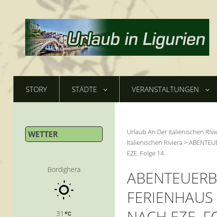
STORY
STÄDTE
VERANSTALTUNGEN
Urlaub An Der Italienischen Rivi
WETTER
Italienischen Riviera
>
ABENTEUE
EZE. Folge 14
Bordighera
ABENTEUERB
FERIENHAUS 
NACH EZE. F
31