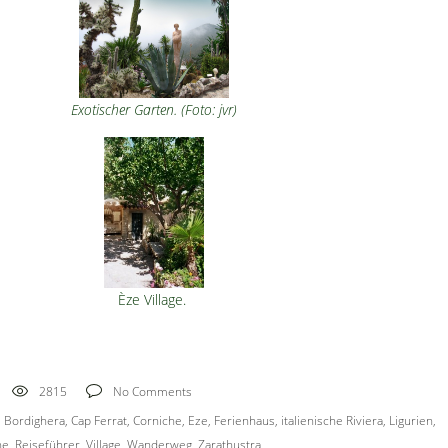
Exotischer Garten. (Foto: jvr)
Èze Village.
2815
No Comments
,
Bordighera
,
Cap Ferrat
,
Corniche
,
Eze
,
Ferienhaus
,
italienische Riviera
,
Ligurien
,
he
,
Reiseführer
,
Village
,
Wanderweg
,
Zarathustra