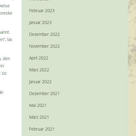
weise
Februar 2023
toreske
Januar 2023
nannt.
Dezember 2022
n“, las
November 2022
April 2022
n, den
in
März 2022
t so
Januar 2022
de
Dezember 2021
Mai 2021
März 2021
Februar 2021