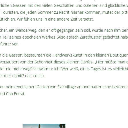
rlichen Gassen mit den vielen Geschäften und Galerien sind glücklicher
hen Touristen, die jeden Sommer zu Recht hierher kommen, mutet der pit
ich an. Wir fühlen uns in eine andere Zeit versetzt.
sche“, ein Wanderweg, den er oft gegangen sein soll, wurde nach ihm be
n Teil seines epochalen Werkes „Also sprach Zarathustra“ gedichtet habe
führer vor.
rch die Gassen, bestaunten die Handwerkskunst in den kleinen Boutique
erzaubert von der Schönheit dieses kleinen Dorfes. „Hier müßte man e
ier nie mehr weg!“ schwärmte ich.“Wer weiß, eines Tages ist es vielleich
eint er damit? dachte ich.
ben beim exotischen Garten von Èze Village an und hatten eine betören
nd Cap Ferrat.