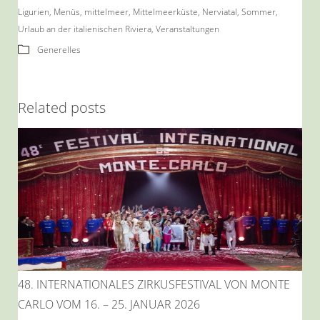
Ligurien
,
Menüs
,
mittelmeer
,
Mittelmeerküste
,
Nerviatal
,
Sommer
,
Urlaub an der italienischen Riviera
,
Veranstaltungen
Generelles
Related posts
48. INTERNATIONALES ZIRKUSFESTIVAL VON MONTE
CARLO VOM 16. – 25. JANUAR 2026