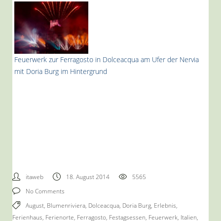
Feuerwerk zur Ferragosto in Dolceacqua am Ufer der Nervia
mit Doria Burg im Hintergrund
itaweb
18. August 2014
5565
No Comments
August
,
Blumenriviera
,
Dolceacqua
,
Doria Burg
,
Erlebnis
,
Ferienhaus
,
Ferienorte
,
Ferragosto
,
Festagsessen
,
Feuerwerk
,
Italien
,